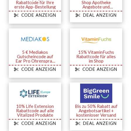
Rabattcode für Ihre
Shop Apotheke
erste App-Bestellung
Angebote und
Aktionen
CODE ANZEIGN
DEAL ANZEIGN
5 € Mediakos
15% VitaminFuchs
Gutscheincode auf
Rabattcode für alles
Ear Pro Ohrenspray
im Shop
gegen das Eindringen
CODE ANZEIGN
CODE ANZEIGN
von Wasser im Ohr
10% Life Extension
Bis zu 50% Rabatt auf
Rabattcode auf alle
Angebotsartikel +
Vitalized Produkte
kostenloser Versand
CODE ANZEIGN
DEAL ANZEIGN