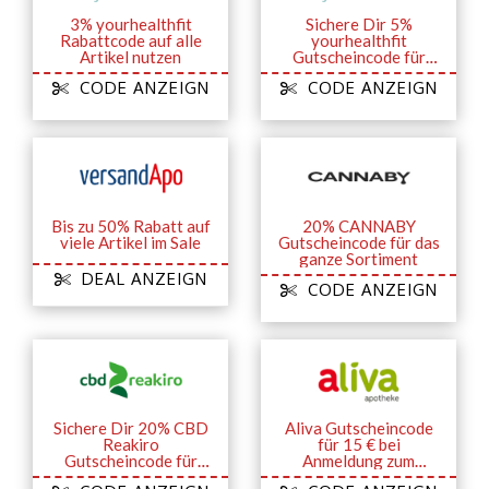
3% yourhealthfit
Sichere Dir 5%
Rabattcode auf alle
yourhealthfit
Artikel nutzen
Gutscheincode für
Newsletter-
CODE ANZEIGN
CODE ANZEIGN
Anmeldung
Bis zu 50% Rabatt auf
20% CANNABY
viele Artikel im Sale
Gutscheincode für das
ganze Sortiment
DEAL ANZEIGN
CODE ANZEIGN
Sichere Dir 20% CBD
Aliva Gutscheincode
Reakiro
für 15 € bei
Gutscheincode für
Anmeldung zum
Newsletter-
Newsletter