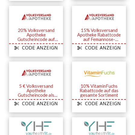
20% Volksversand
15% Volksversand
Apotheke
Apotheke Rabattcode
Gutscheincode auf
auf Femannose-
das Hansaplast
Produkte
CODE ANZEIGN
CODE ANZEIGN
Sortiment
5 € Volksversand
10% VitaminFuchs
Apotheke
Rabattcode auf das
Gutscheincode als
gesamte Sortiment
Dankeschön für die
CODE ANZEIGN
CODE ANZEIGN
Anforderung des
Volksversand-
Newsletters