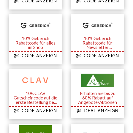
CODE ANZEIGN
CODE ANZEIGN
Anmeldung
10% Geberich
10% Geberich
Rabattcode für alles
Rabattcode für
im Shop
Newsletter
Anmeldung sich
CODE ANZEIGN
CODE ANZEIGN
sichern
10€ CLAV
Erhalten Sie bis zu
Gutscheincode auf die
60% Rabatt auf
erste Bestellung bei
Angebote/Aktionen
Newsletteranmeldung
CODE ANZEIGN
DEAL ANZEIGN