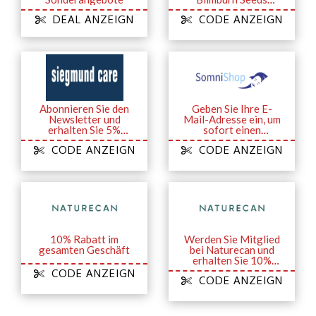
Gutscheincode in
DEAL ANZEIGN
CODE ANZEIGN
Ihrem Posteingang
Abonnieren Sie den
Geben Sie Ihre E-
Newsletter und
Mail-Adresse ein, um
erhalten Sie 5%
sofort einen
RABATT auf Ihre
Rabattcode von 5% zu
CODE ANZEIGN
CODE ANZEIGN
erste Bestellung
erhalten
10% Rabatt im
Werden Sie Mitglied
gesamten Geschäft
bei Naturecan und
erhalten Sie 10%
Rabatt
CODE ANZEIGN
CODE ANZEIGN