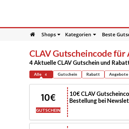
Skip
Shops
Kategorien
Beste Guts
to
content
CLAV
Gutscheincode für
4 Aktuelle CLAV Gutschein und Rabat
Alle
Gutschein
Rabatt
Angebote
4
10€ CLAV Gutscheincod
10€
Bestellung bei Newsl
GUTSCHEIN