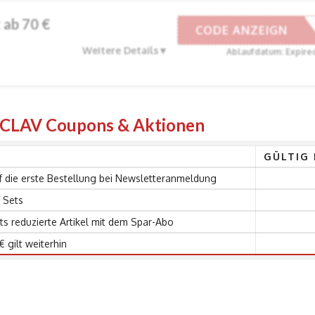
 ab 70 €
VSEASONS
CODE ANZEIGN
Weitere Details
Ablaufdatum: Expire
n CLAV Coupons & Aktionen
GÜLTIG 
 die erste Bestellung bei Newsletteranmeldung
 Sets
ts reduzierte Artikel mit dem Spar-Abo
 gilt weiterhin