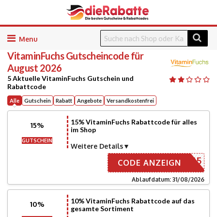
Skip
to
VitaminFuchs
Gutscheincode für
content
August 2026
5 Aktuelle VitaminFuchs Gutschein und
Rabattcode
Alle
Gutschein
Rabatt
Angebote
Versandkostenfrei
15% VitaminFuchs Rabattcode für alles
15%
im Shop
GUTSCHEIN
Weitere Details
SOMMER15
CODE ANZEIGN
Ablaufdatum: 31/08/2026
10% VitaminFuchs Rabattcode auf das
10%
gesamte Sortiment