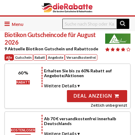
Skip
to
Biotikon
Gutscheincode für August
content
2026
9 Aktuelle Biotikon Gutschein und Rabattcode
Alle
Gutschein
Rabatt
Angebote
Versandkostenfrei
Erhalten Sie bis zu 60% Rabatt auf
60%
Angebote/Aktionen
RABATT
Weitere Details
DEAL ANZEIGN
Zeitlich unbegrenzt
Ab 70 € versandkostenfrei innerhalb
Deutschlands
KOSTENLOSER
Weitere Details