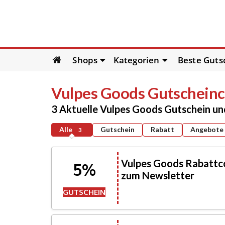
Skip
Shops
Kategorien
Beste Guts
to
content
Vulpes Goods
Gutscheinc
3 Aktuelle Vulpes Goods Gutschein u
Alle
Gutschein
Rabatt
Angebote
3
Vulpes Goods Rabattc
5%
zum Newsletter
GUTSCHEIN