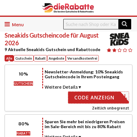
Skip
to
Sneakids
Gutscheincode für August
content
2026
9 Aktuelle Sneakids Gutschein und Rabattcode
Alle
Gutschein
Rabatt
Angebote
Versandkostenfrei
Newsletter-Anmeldung: 10% Sneakids
10%
Gutscheincode in Ihrem Posteingang
GUTSCHEIN
Weitere Details
ER EMAIL
CODE ANZEIGN
Zeitlich unbegrenzt
Sparen Sie mehr bei niedrigeren Preisen
80%
im Sale-Bereich mit bis zu 80% Rabatt
RABATT
Weitere Details