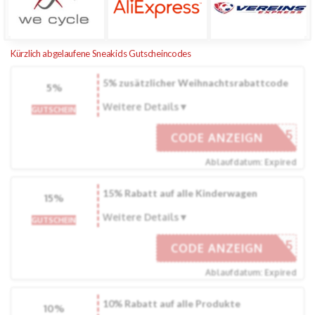
Kürzlich abgelaufene Sneakids Gutscheincodes
5% zusätzlicher Weihnachtsrabattcode
5%
Weitere Details
GUTSCHEIN
XMAS5
CODE ANZEIGN
Ablaufdatum: Expired
15% Rabatt auf alle Kinderwagen
15%
Weitere Details
GUTSCHEIN
SSETTE15
CODE ANZEIGN
Ablaufdatum: Expired
10% Rabatt auf alle Produkte
10%