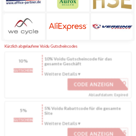
Kürzlich abgelaufene Voidu Gutscheincodes
10% Voidu Gutscheincode für das
10%
gesamte Geschäft
GUTSCHEIN
Weitere Details
VOIDU10
CODE ANZEIGN
Ablaufdatum: Expired
5% Voidu Rabattcode für die gesamte
5%
Site
GUTSCHEIN
Weitere Details
VOIDU5
CODE ANZEIGN