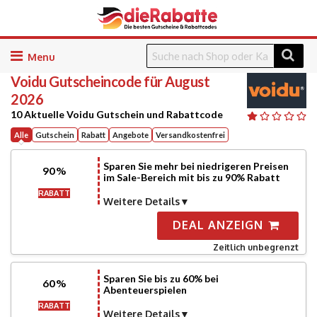
Skip
to
Voidu
Gutscheincode für August
content
2026
10 Aktuelle Voidu Gutschein und Rabattcode
Alle
Gutschein
Rabatt
Angebote
Versandkostenfrei
Sparen Sie mehr bei niedrigeren Preisen
90%
im Sale-Bereich mit bis zu 90% Rabatt
RABATT
Weitere Details
DEAL ANZEIGN
Zeitlich unbegrenzt
Sparen Sie bis zu 60% bei
60%
Abenteuerspielen
RABATT
Weitere Details