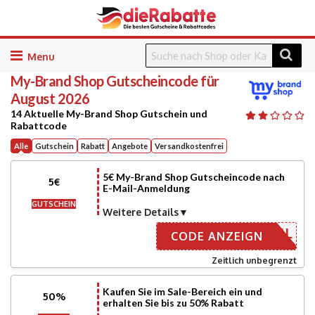
Skip
to
My-Brand Shop
Gutscheincode für
content
August 2026
14 Aktuelle My-Brand Shop Gutschein und
Rabattcode
Alle
Gutschein
Rabatt
Angebote
Versandkostenfrei
5€ My-Brand Shop Gutscheincode nach
5€
E-Mail-Anmeldung
GUTSCHEIN
Weitere Details
ER EMAIL
CODE ANZEIGN
Zeitlich unbegrenzt
Kaufen Sie im Sale-Bereich ein und
50%
erhalten Sie bis zu 50% Rabatt