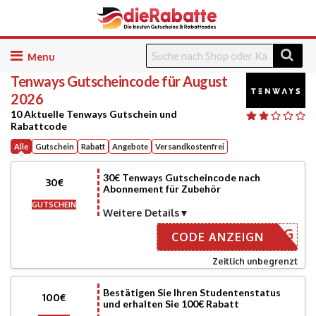
Skip
to
Tenways
Gutscheincode für August
content
2026
10 Aktuelle Tenways Gutschein und
Rabattcode
Alle
Gutschein
Rabatt
Angebote
Versandkostenfrei
30€ Tenways Gutscheincode nach
30€
Abonnement für Zubehör
GUTSCHEIN
Weitere Details
NMELDUNG
CODE ANZEIGN
Zeitlich unbegrenzt
Bestätigen Sie Ihren Studentenstatus
100€
und erhalten Sie 100€ Rabatt