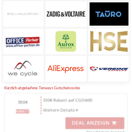
Kürzlich abgelaufene Tenways Gutscheincodes
350€ Rabatt auf CGO600
350€
Weitere Details
RABATT
DEAL ANZEIGN