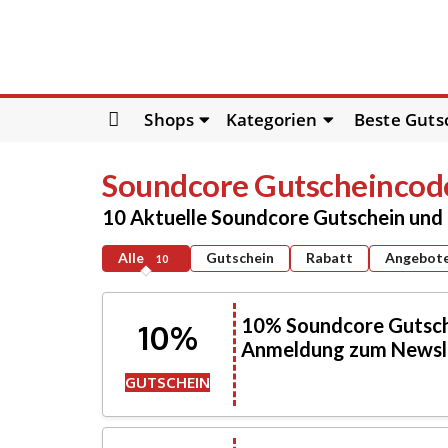
Skip
Shops
Kategorien
Beste Guts
to
content
Soundcore
Gutscheincode
10 Aktuelle Soundcore Gutschein un
Alle
Gutschein
Rabatt
Angebot
10
10% Soundcore Gutsch
10%
Anmeldung zum Newsl
GUTSCHEIN