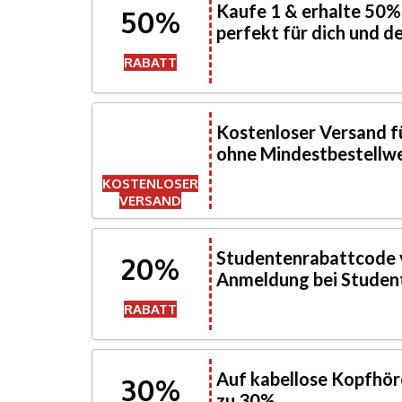
Kaufe 1 & erhalte 50% 
50%
perfekt für dich und 
RABATT
Kostenloser Versand f
ohne Mindestbestellw
KOSTENLOSER
VERSAND
Studentenrabattcode 
20%
Anmeldung bei Studen
RABATT
Auf kabellose Kopfhöre
30%
zu 30%