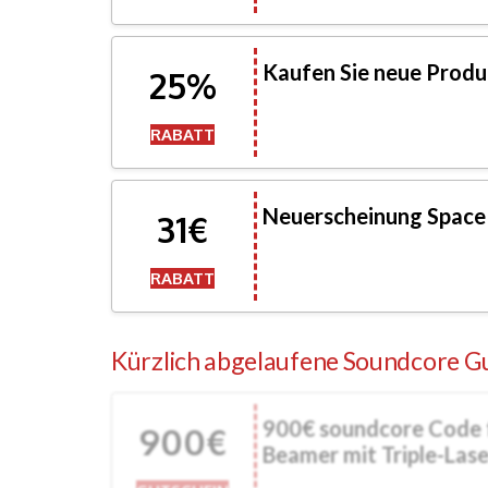
Kaufen Sie neue Produ
25%
RABATT
Neuerscheinung Space
31€
RABATT
Kürzlich abgelaufene Soundcore G
900€ soundcore Code 
900€
Beamer mit Triple-Lase