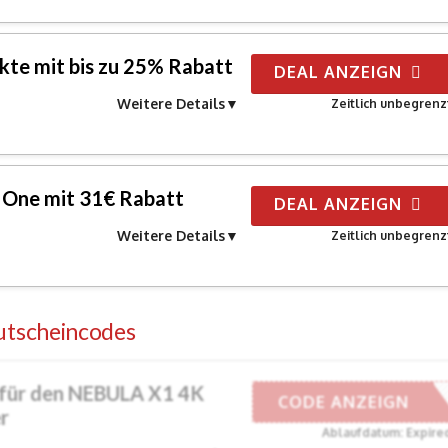
kte mit bis zu 25% Rabatt
DEAL ANZEIGN
Weitere Details
Zeitlich unbegrenz
 One mit 31€ Rabatt
DEAL ANZEIGN
Weitere Details
Zeitlich unbegrenz
utscheincodes
für den NEBULA X1 4K
S24D2351
CODE ANZEIGN
r
Ablaufdatum: Expire