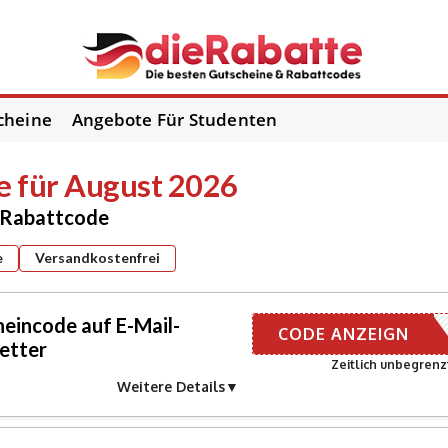
cheine
Angebote Für Studenten
 für August 2026
d Rabattcode
e
Versandkostenfrei
eincode auf E-Mail-
R E-MAIL
CODE ANZEIGN
etter
Zeitlich unbegrenz
Weitere Details