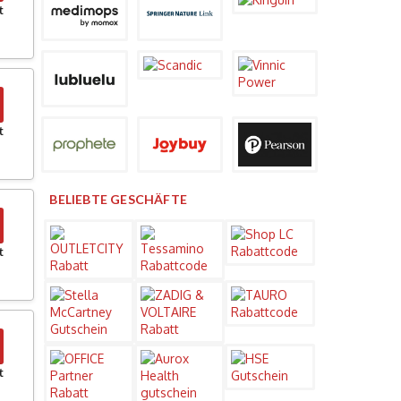
t
t
BELIEBTE GESCHÄFTE
t
t