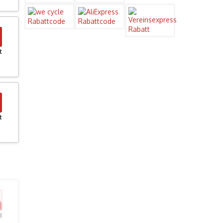
t
t
d