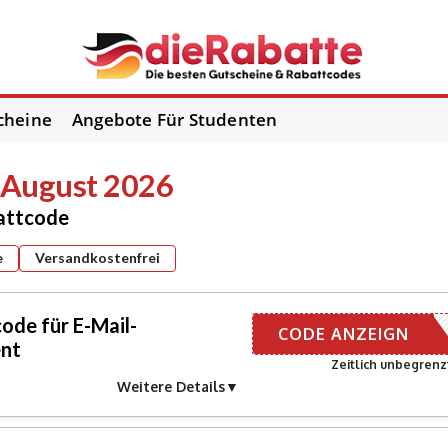
cheine
Angebote Für Studenten
 August 2026
battcode
e
Versandkostenfrei
ode für E-Mail-
NMELDUNG
CODE ANZEIGN
nt
Zeitlich unbegrenz
Weitere Details