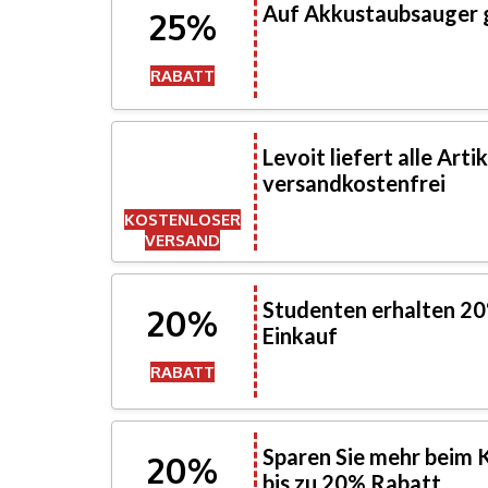
Auf Akkustaubsauger g
25%
RABATT
Levoit liefert alle Art
versandkostenfrei
KOSTENLOSER
VERSAND
Studenten erhalten 20
20%
Einkauf
RABATT
Sparen Sie mehr beim K
20%
bis zu 20% Rabatt