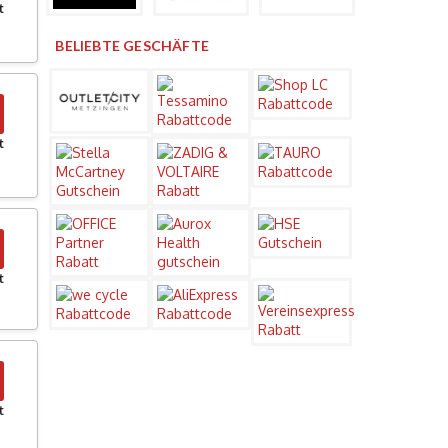
t
BELIEBTE GESCHÄFTE
t
t
t