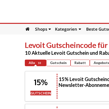
Skip
Shops
Kategorien
Beste Guts
to
content
Levoit
Gutscheincode für
10 Aktuelle Levoit Gutschein und Ra
Alle
Gutschein
Rabatt
Angebot
10
15% Levoit Gutscheinc
15%
Newsletter-Abonneme
GUTSCHEIN