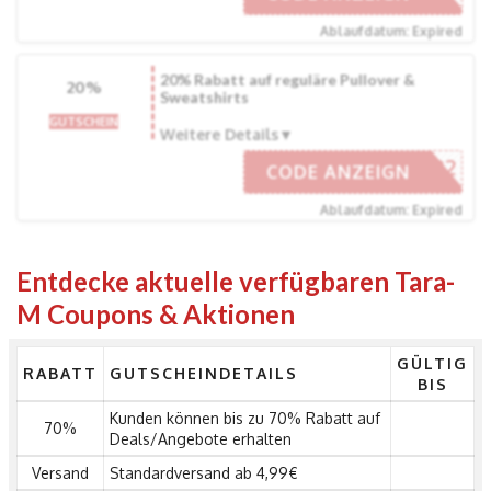
Ablaufdatum: Expired
20% Rabatt auf reguläre Pullover &
20%
Sweatshirts
GUTSCHEIN
Weitere Details
WS22
CODE ANZEIGN
Ablaufdatum: Expired
Entdecke aktuelle verfügbaren Tara-
M Coupons & Aktionen
GÜLTIG
RABATT
GUTSCHEINDETAILS
BIS
Kunden können bis zu 70% Rabatt auf
70%
Deals/Angebote erhalten
Versand
Standardversand ab 4,99€