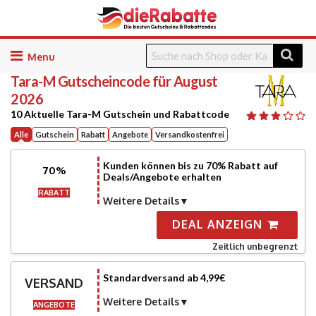
Skip
to
Tara-M
Gutscheincode für August
content
2026
10 Aktuelle Tara-M Gutschein und Rabattcode
Alle
Gutschein
Rabatt
Angebote
Versandkostenfrei
Kunden können bis zu 70% Rabatt auf
70%
Deals/Angebote erhalten
RABATT
Weitere Details
DEAL ANZEIGN
Zeitlich unbegrenzt
Standardversand ab 4,99€
VERSAND
Weitere Details
ANGEBOTE