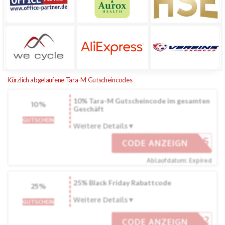
Kürzlich abgelaufene Tara-M Gutscheincodes
10% Tara-M Gutscheincode im gesamten
10%
Geschäft
GUTSCHEIN
Weitere Details
10OFFOS
CODE ANZEIGN
Ablaufdatum: Expired
25% Black Friday Rabattcode
25%
Weitere Details
GUTSCHEIN
BF22
CODE ANZEIGN