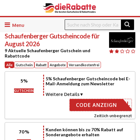
Skip
to
Schaufenberger
Gutscheincode für
content
August 2026
9 Aktuelle Schaufenberger Gutschein und
Rabattcode
Alle
Gutschein
Rabatt
Angebote
Versandkostenfrei
5% Schaufenberger Gutscheincode bei E-
5%
Mail-Anmeldung zum Newsletter
GUTSCHEIN
Weitere Details
ER EMAIL
CODE ANZEIGN
Zeitlich unbegrenzt
Kunden können bis zu 70% Rabatt auf
70%
Sonderangebote erhalten