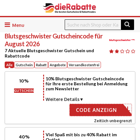
Skip
to
Blutsgeschwister
Gutscheincode für
content
August 2026
7 Aktuelle Blutsgeschwister Gutschein und
Rabattcode
Alle
Gutschein
Rabatt
Angebote
Versandkostenfrei
10% Blutsgeschwister Gutscheincode
10%
für Ihre erste Bestellung bei Anmeldung
zum Newsletter
GUTSCHEIN
Weitere Details
R E-MAIL
CODE ANZEIGN
Zeitlich unbegrenzt
Viel Spaß mit bis zu 40% Rabatt im
40%
Outlet