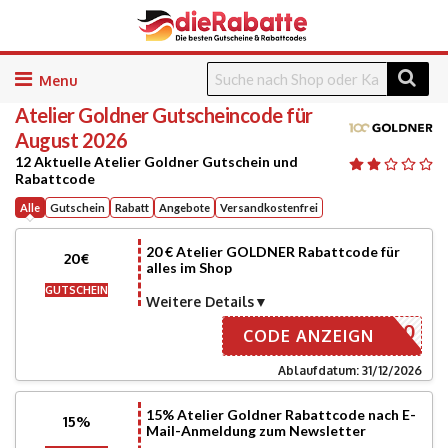
Skip
to
Atelier Goldner
Gutscheincode für
content
August 2026
12 Aktuelle Atelier Goldner Gutschein und
Rabattcode
Alle
Gutschein
Rabatt
Angebote
Versandkostenfrei
20 € Atelier GOLDNER Rabattcode für
20€
alles im Shop
GUTSCHEIN
Weitere Details
SGH20
CODE ANZEIGN
Ablaufdatum: 31/12/2026
15% Atelier Goldner Rabattcode nach E-
15%
Mail-Anmeldung zum Newsletter