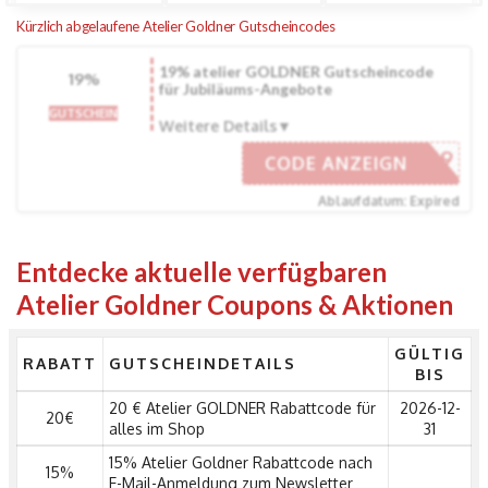
Kürzlich abgelaufene Atelier Goldner Gutscheincodes
19% atelier GOLDNER Gutscheincode
19%
für Jubiläums-Angebote
GUTSCHEIN
Weitere Details
JUBI19
CODE ANZEIGN
Ablaufdatum: Expired
Entdecke aktuelle verfügbaren
Atelier Goldner Coupons & Aktionen
GÜLTIG
RABATT
GUTSCHEINDETAILS
BIS
20 € Atelier GOLDNER Rabattcode für
2026-12-
20€
alles im Shop
31
15% Atelier Goldner Rabattcode nach
15%
E-Mail-Anmeldung zum Newsletter