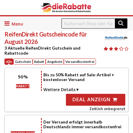
Skip
to
ReifenDirekt
Gutscheincode für
content
August 2026
3 Aktuelle ReifenDirekt Gutschein und
Rabattcode
Alle
Gutschein
Rabatt
Angebote
Versandkostenfrei
Bis zu 50% Rabatt auf Sale-Artikel +
50%
kostenloser Versand
RABATT
Weitere Details
DEAL ANZEIGN
Zeitlich unbegrenzt
Der Versand erfolgt innerhalb
Deutschlands immer versandkostenfrei