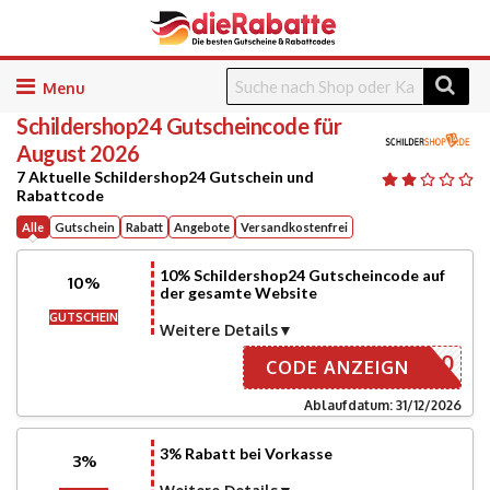
Skip
to
Schildershop24
Gutscheincode für
content
August 2026
7 Aktuelle Schildershop24 Gutschein und
Rabattcode
Alle
Gutschein
Rabatt
Angebote
Versandkostenfrei
10% Schildershop24 Gutscheincode auf
10%
der gesamte Website
GUTSCHEIN
Weitere Details
AWIN-10
CODE ANZEIGN
Ablaufdatum: 31/12/2026
3% Rabatt bei Vorkasse
3%