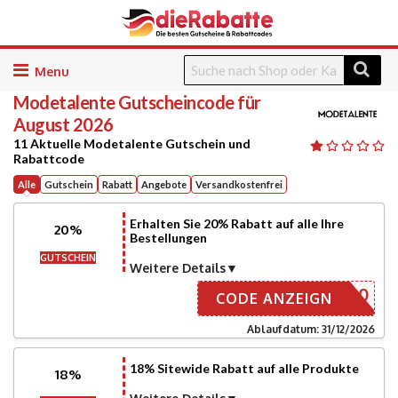
Skip
to
Modetalente
Gutscheincode für
content
August 2026
11 Aktuelle Modetalente Gutschein und
Rabattcode
Alle
Gutschein
Rabatt
Angebote
Versandkostenfrei
Erhalten Sie 20% Rabatt auf alle Ihre
20%
Bestellungen
GUTSCHEIN
Weitere Details
ES20
CODE ANZEIGN
Ablaufdatum: 31/12/2026
18% Sitewide Rabatt auf alle Produkte
18%