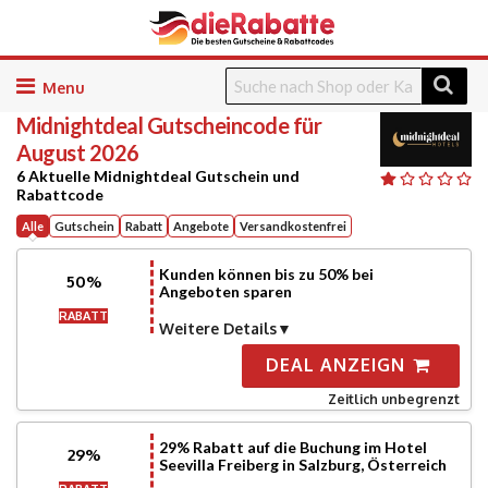
Skip
to
Midnightdeal
Gutscheincode für
content
August 2026
6 Aktuelle Midnightdeal Gutschein und
Rabattcode
Alle
Gutschein
Rabatt
Angebote
Versandkostenfrei
Kunden können bis zu 50% bei
50%
Angeboten sparen
RABATT
Weitere Details
DEAL ANZEIGN
Zeitlich unbegrenzt
29% Rabatt auf die Buchung im Hotel
29%
Seevilla Freiberg in Salzburg, Österreich