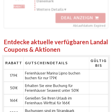
Dänemark
RABATT
Weitere Details
DEAL ANZEIGN
Ablaufdatum: Expired
Entdecke aktuelle verfügbaren Landal
Coupons & Aktionen
GÜLTIG
RABATT
GUTSCHEINDETAILS
BIS
Ferienhäuser Marina Lipno buchen
179€
buchen für nur 179€
Erhalten Sie eine Buchung für
501€
Ferienhäuser Seawest unter 501€
Genießen Sie Ihren Urlaub im
166€
Ferienhaus Wirfttal für 166€
Buchungen sind im Strandpark