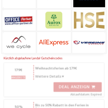
Kürzlich abgelaufene Landal Gutscheincodes
Weihnachtsferien ab 179€
179€
Weitere Details
ANGEBOTE
DEAL ANZEIGN
Ablaufdatum: Expired
Bis zu 50% Rabatt in den Ferien in
50%