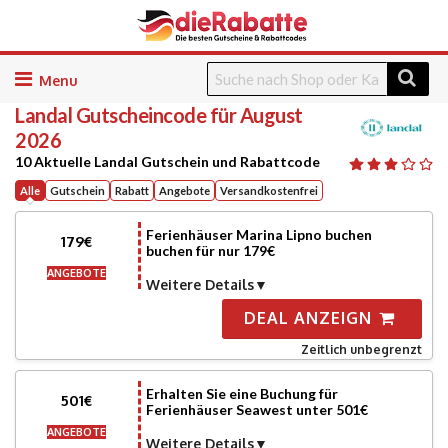
Skip
to
Landal
Gutscheincode für August
content
2026
10 Aktuelle Landal Gutschein und Rabattcode
Alle
Gutschein
Rabatt
Angebote
Versandkostenfrei
Ferienhäuser Marina Lipno buchen
179€
buchen für nur 179€
ANGEBOTE
Weitere Details
DEAL ANZEIGN
Zeitlich unbegrenzt
Erhalten Sie eine Buchung für
501€
Ferienhäuser Seawest unter 501€
ANGEBOTE
Weitere Details