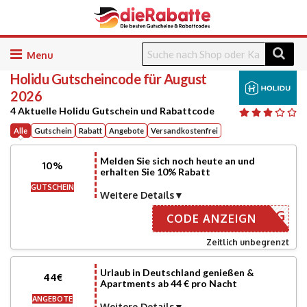
Skip
to
Holidu
Gutscheincode für August
content
2026
4 Aktuelle Holidu Gutschein und Rabattcode
Alle
Gutschein
Rabatt
Angebote
Versandkostenfrei
Melden Sie sich noch heute an und
10%
erhalten Sie 10% Rabatt
GUTSCHEIN
Weitere Details
NMELDUNG
CODE ANZEIGN
Zeitlich unbegrenzt
Urlaub in Deutschland genießen &
44€
Apartments ab 44 € pro Nacht
ANGEBOTE
Weitere Details