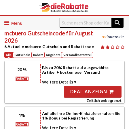
Skip
to
mcbuero
Gutscheincode für August
content
2026
6 Aktuelle mcbuero Gutschein und Rabattcode
Alle
Gutschein
Rabatt
Angebote
Versandkostenfrei
Bis zu 20% Rabatt auf ausgewählte
20%
Artikel + kostenloser Versand
RABATT
Weitere Details
DEAL ANZEIGN
Zeitlich unbegrenzt
Auf alle Ihre Online-Einkäufe erhalten Sie
1%
1% Bonus bei Registrierung
RABATT
Weitere Details