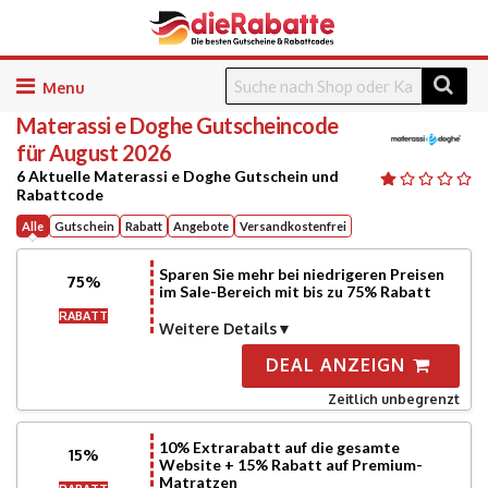
Skip
to
Materassi e Doghe
Gutscheincode
content
für August 2026
6 Aktuelle Materassi e Doghe Gutschein und
Rabattcode
Alle
Gutschein
Rabatt
Angebote
Versandkostenfrei
Sparen Sie mehr bei niedrigeren Preisen
75%
im Sale-Bereich mit bis zu 75% Rabatt
RABATT
Weitere Details
DEAL ANZEIGN
Zeitlich unbegrenzt
10% Extrarabatt auf die gesamte
15%
Website + 15% Rabatt auf Premium-
Matratzen