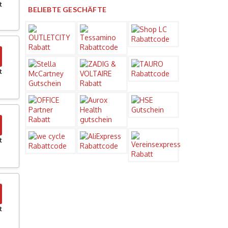
t
BELIEBTE GESCHÄFTE
t
t
t