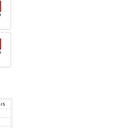
t
t
IS