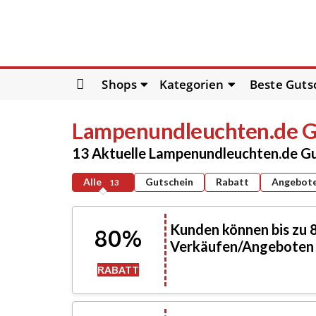
Skip
Shops
Kategorien
Beste Guts
to
content
Lampenundleuchten.de
G
13 Aktuelle Lampenundleuchten.de G
Alle
Gutschein
Rabatt
Angebot
13
Kunden können bis zu 
80%
Verkäufen/Angeboten 
RABATT