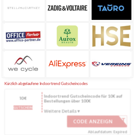
Kürzlich abgelaufene Indoortrend Gutscheincodes
Indoortrend Gutscheincode für 10€ auf
10€
Bestellungen über 100€
GUTSCHEIN
Weitere Details
0-RABATT
CODE ANZEIGN
Ablaufdatum: Expired