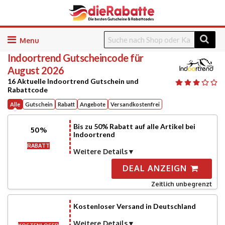
Skip
to
Indoortrend
Gutscheincode für
content
August 2026
16 Aktuelle Indoortrend Gutschein und
Rabattcode
Alle
Gutschein
Rabatt
Angebote
Versandkostenfrei
Bis zu 50% Rabatt auf alle Artikel bei
50%
Indoortrend
RABATT
Weitere Details
DEAL ANZEIGN
Zeitlich unbegrenzt
Kostenloser Versand in Deutschland
Weitere Details