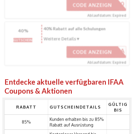
IFAA20
CODE ANZEIGN
Ablaufdatum: Expired
40% Rabatt auf alle Schulungen
40%
Weitere Details
GUTSCHEIN
AHREIFAA
CODE ANZEIGN
Ablaufdatum: Expired
Entdecke aktuelle verfügbaren IFAA
Coupons & Aktionen
GÜLTIG
RABATT
GUTSCHEINDETAILS
BIS
Kunden erhalten bis zu 85%
85%
Rabatt auf Ausrüstung