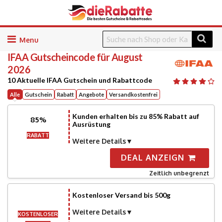
Skip
to
IFAA
Gutscheincode für August
content
2026
10 Aktuelle IFAA Gutschein und Rabattcode
Alle
Gutschein
Rabatt
Angebote
Versandkostenfrei
Kunden erhalten bis zu 85% Rabatt auf
85%
Ausrüstung
RABATT
Weitere Details
DEAL ANZEIGN
Zeitlich unbegrenzt
Kostenloser Versand bis 500g
Weitere Details
KOSTENLOSER