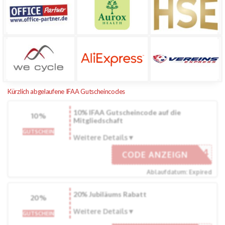
Kürzlich abgelaufene IFAA Gutscheincodes
10% IFAA Gutscheincode auf die
10%
Mitgliedschaft
GUTSCHEIN
Weitere Details
IFAA24
CODE ANZEIGN
Ablaufdatum: Expired
20% Jubiläums Rabatt
20%
Weitere Details
GUTSCHEIN