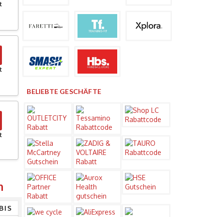
t
t
BELIEBTE GESCHÄFTE
t
n
BIS