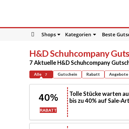
Skip
Shops
Kategorien
Beste Guts
to
content
H&D Schuhcompany
Guts
7 Aktuelle H&D Schuhcompany Gutsch
Alle
Gutschein
Rabatt
Angebote
7
Tolle Stücke warten au
40%
bis zu 40% auf Sale-Art
RABATT