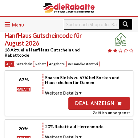
Skip
to
HanfHaus
Gutscheincode für
content
August 2026
18 Aktuelle HanfHaus Gutschein und
Rabattcode
Alle
Gutschein
Rabatt
Angebote
Versandkostenfrei
Sparen Sie bis zu 67% bei Socken und
67%
Hausschuhen für Damen
RABATT
Weitere Details
DEAL ANZEIGN
Zeitlich unbegrenzt
20% Rabatt auf Herrenmode
20%
Weitere Details