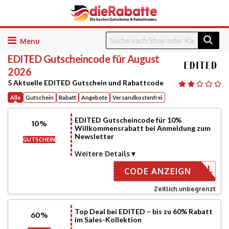
Skip
to
EDITED
Gutscheincode für August
content
2026
5 Aktuelle EDITED Gutschein und Rabattcode
Alle
Gutschein
Rabatt
Angebote
Versandkostenfrei
EDITED Gutscheincode für 10%
10%
Willkommensrabatt bei Anmeldung zum
Newsletter
GUTSCHEIN
Weitere Details
R E-MAIL
CODE ANZEIGN
Zeitlich unbegrenzt
Top Deal bei EDITED – bis zu 60% Rabatt
60%
im Sales-Kollektion