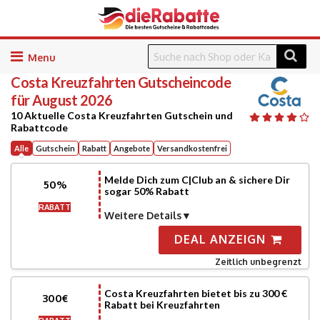
Skip
to
Costa Kreuzfahrten
Gutscheincode
content
für August 2026
10 Aktuelle Costa Kreuzfahrten Gutschein und
Rabattcode
Alle
Gutschein
Rabatt
Angebote
Versandkostenfrei
Melde Dich zum C|Club an & sichere Dir
50%
sogar 50% Rabatt
RABATT
Weitere Details
DEAL ANZEIGN
Zeitlich unbegrenzt
Costa Kreuzfahrten bietet bis zu 300 €
300€
Rabatt bei Kreuzfahrten