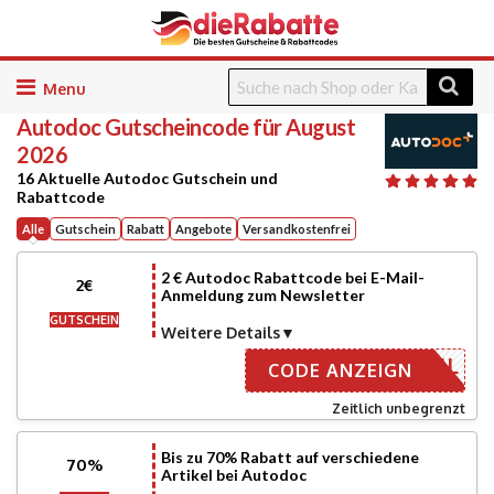
Skip
to
Autodoc
Gutscheincode für August
content
2026
16 Aktuelle Autodoc Gutschein und
Rabattcode
Alle
Gutschein
Rabatt
Angebote
Versandkostenfrei
2 € Autodoc Rabattcode bei E-Mail-
2€
Anmeldung zum Newsletter
GUTSCHEIN
Weitere Details
R E-MAIL
CODE ANZEIGN
Zeitlich unbegrenzt
Bis zu 70% Rabatt auf verschiedene
70%
Artikel bei Autodoc