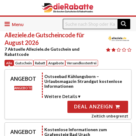
Skip
to
Alleziele.de
Gutscheincode für
content
August 2026
7 Aktuelle Alleziele.de Gutschein und
Rabattcode
Alle
Gutschein
Rabatt
Angebote
Versandkostenfrei
Ostseebad Kühlungsborn –
ANGEBOT
Urlaubsmagazin Strandgut kostenlose
Informationen
ANGEBOTE
Weitere Details
DEAL ANZEIGN
Zeitlich unbegrenzt
Kostenlose Informationen zum
ANGEBOT
Grafensteig Bad Urach