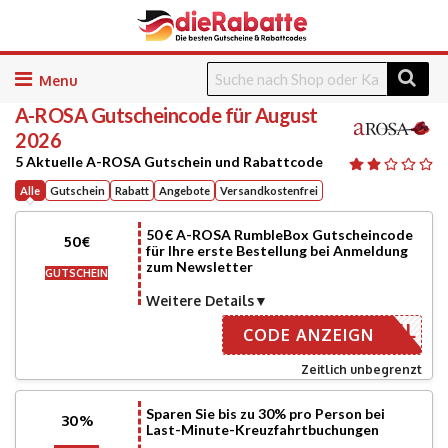
Skip
to
A-ROSA
Gutscheincode für August
content
2026
5 Aktuelle A-ROSA Gutschein und Rabattcode
Alle
Gutschein
Rabatt
Angebote
Versandkostenfrei
50 € A-ROSA RumbleBox Gutscheincode
50€
für Ihre erste Bestellung bei Anmeldung
zum Newsletter
GUTSCHEIN
Weitere Details
R E-MAIL
CODE ANZEIGN
Zeitlich unbegrenzt
Sparen Sie bis zu 30% pro Person bei
30%
Last-Minute-Kreuzfahrtbuchungen