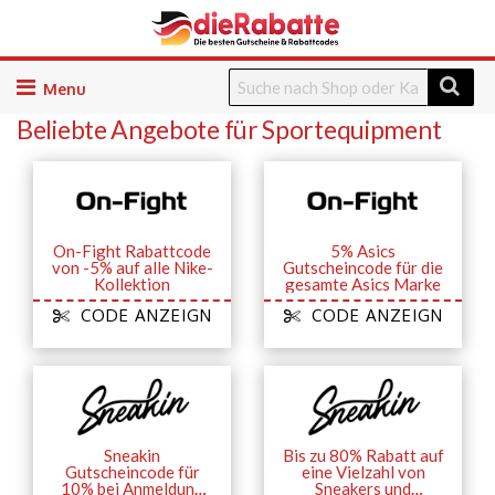
Skip
to
Beliebte Angebote für Sportequipment
content
On-Fight Rabattcode
5% Asics
von -5% auf alle Nike-
Gutscheincode für die
Kollektion
gesamte Asics Marke
CODE ANZEIGN
CODE ANZEIGN
Sneakin
Bis zu 80% Rabatt auf
Gutscheincode für
eine Vielzahl von
10% bei Anmeldung
Sneakers und