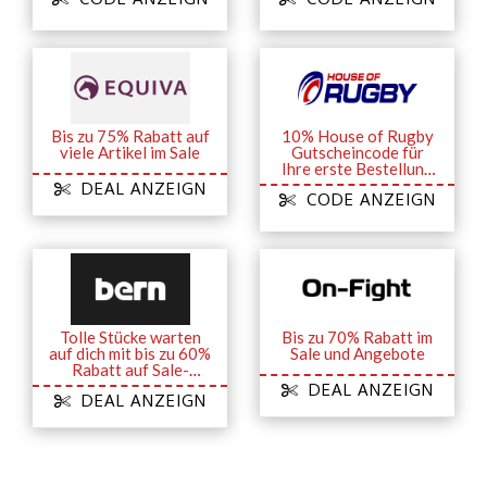
Bis zu 75% Rabatt auf
10% House of Rugby
viele Artikel im Sale
Gutscheincode für
Ihre erste Bestellung
bei Anmeldung zum
DEAL ANZEIGN
CODE ANZEIGN
Newsletter
Tolle Stücke warten
Bis zu 70% Rabatt im
auf dich mit bis zu 60%
Sale und Angebote
Rabatt auf Sale-
Artikel
DEAL ANZEIGN
DEAL ANZEIGN