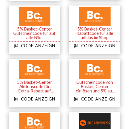
5% Basket-Center
5% Basket-Center
Gutscheincode für auf
Rabattcode für alle
alle Nike
adidas im Shop
CODE ANZEIGN
CODE ANZEIGN
5% Basket-Center
Gutscheincode von
Aktionscode für
Basket-Center
Extra-Rabatt auf
einlösen und 5% auf
Puma
alle Under Armour
CODE ANZEIGN
CODE ANZEIGN
Artikel erhalten