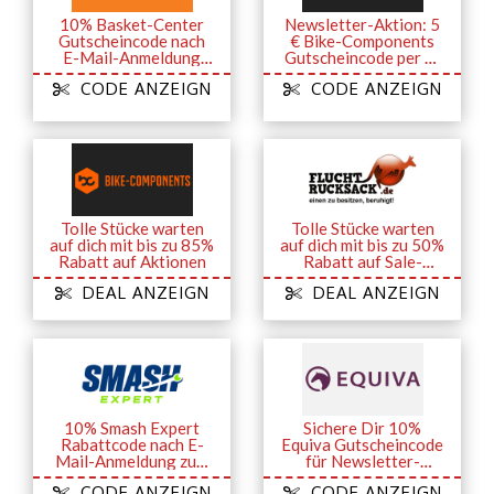
10% Basket-Center
Newsletter-Aktion: 5
Gutscheincode nach
€ Bike-Components
E-Mail-Anmeldung
Gutscheincode per E-
zum Newsletter
Mail ab 60 €
CODE ANZEIGN
CODE ANZEIGN
Tolle Stücke warten
Tolle Stücke warten
auf dich mit bis zu 85%
auf dich mit bis zu 50%
Rabatt auf Aktionen
Rabatt auf Sale-
Artikel
DEAL ANZEIGN
DEAL ANZEIGN
10% Smash Expert
Sichere Dir 10%
Rabattcode nach E-
Equiva Gutscheincode
Mail-Anmeldung zum
für Newsletter-
Newsletter
Anmeldung
CODE ANZEIGN
CODE ANZEIGN