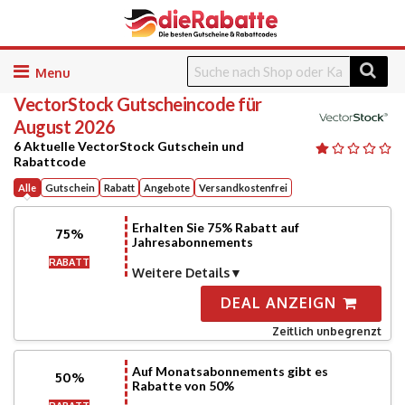
Skip
to
VectorStock
Gutscheincode für
content
August 2026
6 Aktuelle VectorStock Gutschein und
Rabattcode
Alle
Gutschein
Rabatt
Angebote
Versandkostenfrei
Erhalten Sie 75% Rabatt auf
75%
Jahresabonnements
RABATT
Weitere Details
DEAL ANZEIGN
Zeitlich unbegrenzt
Auf Monatsabonnements gibt es
50%
Rabatte von 50%