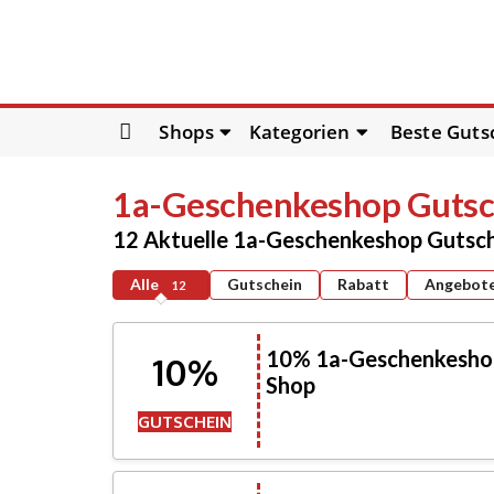
Skip
Shops
Kategorien
Beste Guts
to
content
1a-Geschenkeshop
Gutsc
12 Aktuelle 1a-Geschenkeshop Gutsc
Alle
Gutschein
Rabatt
Angebot
12
10% 1a-Geschenkeshop 
10%
Shop
GUTSCHEIN