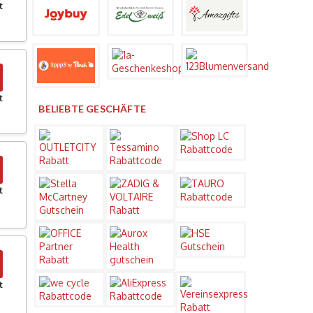
t
t
BELIEBTE GESCHÄFTE
t
t