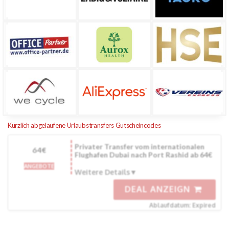
Kürzlich abgelaufene Urlaubstransfers Gutscheincodes
Privater Transfer vom internationalen
64€
Flughafen Dubai nach Port Rashid ab 64€
ANGEBOTE
Weitere Details
DEAL ANZEIGN
Ablaufdatum: Expired