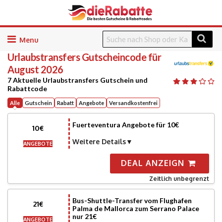
Skip
to
Urlaubstransfers
Gutscheincode für
content
August 2026
7 Aktuelle Urlaubstransfers Gutschein und
Rabattcode
Alle
Gutschein
Rabatt
Angebote
Versandkostenfrei
Fuerteventura Angebote für 10€
10€
Weitere Details
ANGEBOTE
DEAL ANZEIGN
Zeitlich unbegrenzt
Bus-Shuttle-Transfer vom Flughafen
21€
Palma de Mallorca zum Serrano Palace
nur 21€
ANGEBOTE