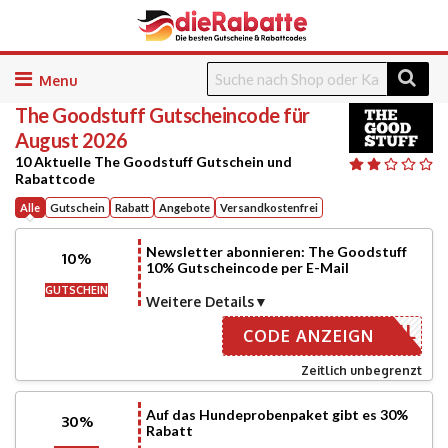
Skip
to
The Goodstuff
Gutscheincode für
content
August 2026
10 Aktuelle The Goodstuff Gutschein und
Rabattcode
Alle
Gutschein
Rabatt
Angebote
Versandkostenfrei
Newsletter abonnieren: The Goodstuff
10%
10% Gutscheincode per E-Mail
GUTSCHEIN
Weitere Details
ER EMAIL
CODE ANZEIGN
Zeitlich unbegrenzt
Auf das Hundeprobenpaket gibt es 30%
30%
Rabatt