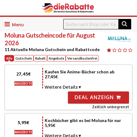
Skip
to
Moluna
Gutscheincode für August
content
2026
11 Aktuelle Moluna Gutschein und Rabattcode
Alle
Gutschein
Rabatt
Angebote
Versandkostenfrei
Kaufen Sie Anime-Bücher schon ab
27,45€
27,45€
ANGEBOTE
Weitere Details
DEAL ANZEIGN
Zeitlich unbegrenzt
Kochbücher gibt es bei Moluna für nur
5,95€
5,95€
ANGEBOTE
Weitere Details