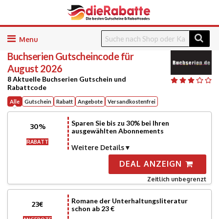
Skip
to
Buchserien
Gutscheincode für
content
August 2026
8 Aktuelle Buchserien Gutschein und
Rabattcode
Alle
Gutschein
Rabatt
Angebote
Versandkostenfrei
Sparen Sie bis zu 30% bei Ihren
30%
ausgewählten Abonnements
RABATT
Weitere Details
DEAL ANZEIGN
Zeitlich unbegrenzt
Romane der Unterhaltungsliteratur
23€
schon ab 23 €