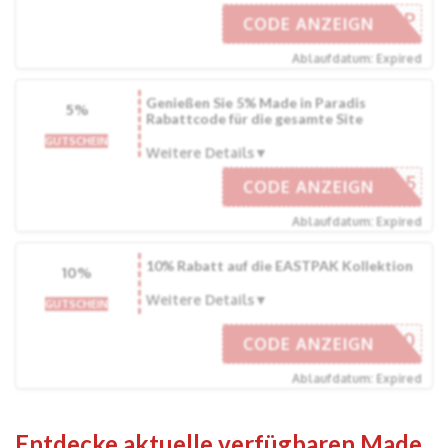
FREESHIP
CODE ANZEIGN
Ablaufdatum: Expired
Genießen Sie 5% Made in Paradis
5%
Rabattcode für die gesamte Site
GUTSCHEIN
Weitere Details
G8253Z-5
CODE ANZEIGN
Ablaufdatum: Expired
10% Rabatt auf die EASTPAK Kollektion
10%
Weitere Details
GUTSCHEIN
ASTPAK10
CODE ANZEIGN
Ablaufdatum: Expired
Entdecke aktuelle verfügbaren Made