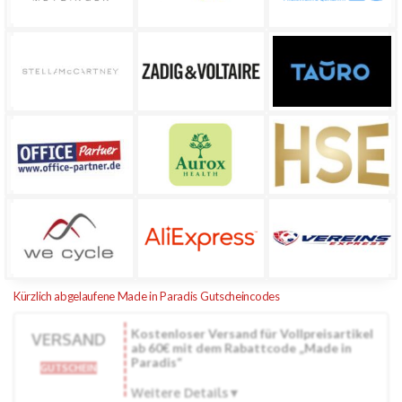
Kürzlich abgelaufene Made in Paradis Gutscheincodes
Kostenloser Versand für Vollpreisartikel
VERSAND
ab 60€ mit dem Rabattcode „Made in
Paradis“
GUTSCHEIN
Weitere Details