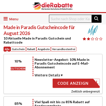
Skip
to
Made in Paradis
Gutscheincode für
content
August 2026
10 Aktuelle Made in Paradis Gutschein und
Rabattcode
Alle
Gutschein
Rabatt
Angebote
Versandkostenfrei
Newsletter-Angebot: 10% Made in
10%
Paradis Gutscheincode auf E-Mail-
Abonnement
GUTSCHEIN
Weitere Details
ER EMAIL
CODE ANZEIGN
Zeitlich unbegrenzt
Viel Spaß mit bis zu 85% Rabatt auf
85%
Sonderangebote