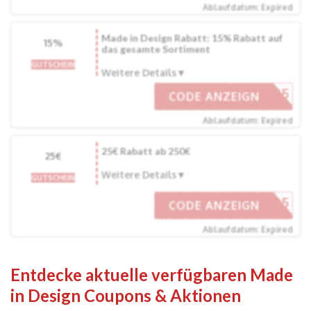
Ablaufdatum: Expired
Made in Design Rabatt: 15% Rabatt auf
15%
das gesamte Sortiment
GUTSCHEIN
Weitere Details
ANCE-D15
CODE ANZEIGN
Ablaufdatum: Expired
25€ Rabatt ab 250€
25€
Weitere Details
GUTSCHEIN
MIDDE-25
CODE ANZEIGN
Ablaufdatum: Expired
Entdecke aktuelle verfügbaren Made
in Design Coupons & Aktionen