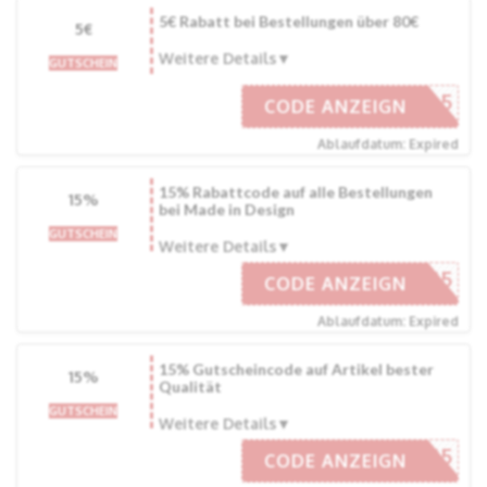
5€ Rabatt bei Bestellungen über 80€
5€
Weitere Details
GUTSCHEIN
MIDDE-5
CODE ANZEIGN
Ablaufdatum: Expired
15% Rabattcode auf alle Bestellungen
15%
bei Made in Design
GUTSCHEIN
Weitere Details
ANCE-D15
CODE ANZEIGN
Ablaufdatum: Expired
15% Gutscheincode auf Artikel bester
15%
Qualität
GUTSCHEIN
Weitere Details
ANCE-D15
CODE ANZEIGN