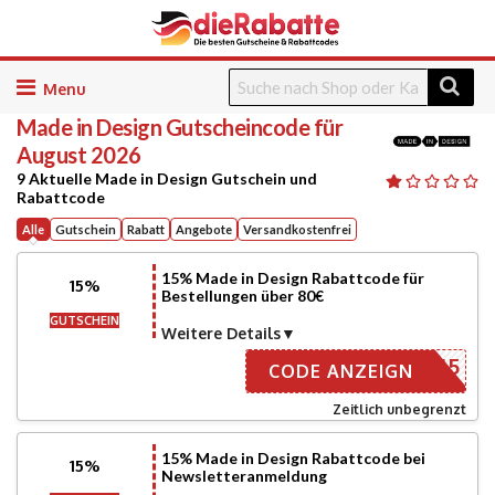
Skip
to
Made in Design
Gutscheincode für
content
August 2026
9 Aktuelle Made in Design Gutschein und
Rabattcode
Alle
Gutschein
Rabatt
Angebote
Versandkostenfrei
15% Made in Design Rabattcode für
15%
Bestellungen über 80€
GUTSCHEIN
Weitere Details
EN-MID15
CODE ANZEIGN
Zeitlich unbegrenzt
15% Made in Design Rabattcode bei
15%
Newsletteranmeldung