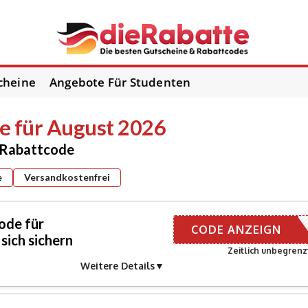
cheine
Angebote Für Studenten
 für August 2026
d Rabattcode
e
Versandkostenfrei
ode für
R E-MAIL
CODE ANZEIGN
ich sichern
Zeitlich unbegrenz
Weitere Details