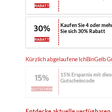
RABATT
Kaufen Sie 4 oder mehr
30%
Sie sich 30% Rabatt
RABATT
Kürzlich abgelaufene IchBinGelb 
15% Ersparnis mit die
15%
Gutscheincode
GUTSCHEIN
Entdecke aktuelle verfügbaren