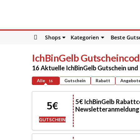
Skip
Shops
Kategorien
Beste Guts
to
content
IchBinGelb
Gutscheincode
16 Aktuelle IchBinGelb Gutschein un
Alle
Gutschein
Rabatt
Angebot
16
5€ IchBinGelb Rabattc
5€
Newsletteranmeldung s
GUTSCHEIN