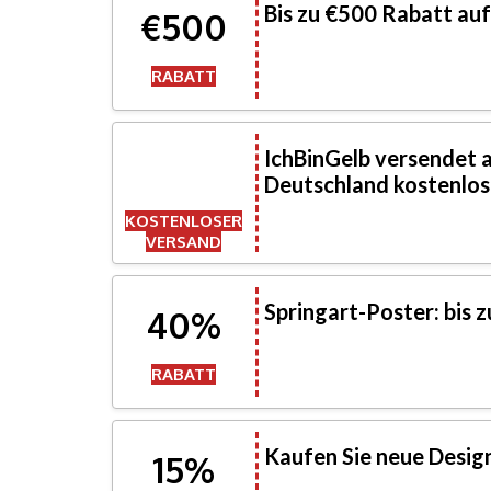
Bis zu €500 Rabatt auf 
€500
RABATT
IchBinGelb versendet a
Deutschland kostenlos
KOSTENLOSER
VERSAND
Springart-Poster: bis 
40%
RABATT
Kaufen Sie neue Desig
15%