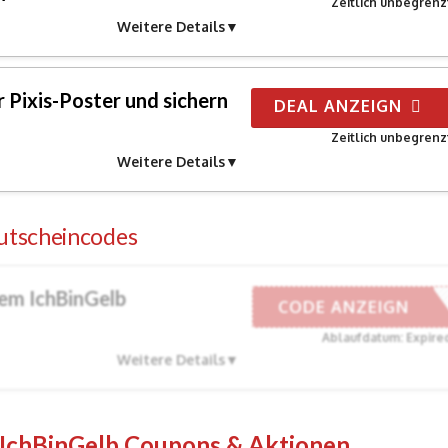
Zeitlich unbegrenz
Weitere Details
 Pixis-Poster und sichern
DEAL ANZEIGN
Zeitlich unbegrenz
Weitere Details
Gutscheincodes
sem IchBinGelb
ONAT1515
CODE ANZEIGN
Ablaufdatum: Expire
Weitere Details
 IchBinGelb Coupons & Aktionen