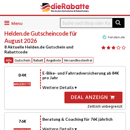
Skip
to
Helden.de
Gutscheincode für
content
August 2026
8 Aktuelle Helden.de Gutschein und
Rabattcode
Alle
Gutschein
Rabatt
Angebote
Versandkostenfrei
E-Bike- und Fahrradversicherung ab 84€
84€
pro Jahr
ANGEBOTE
Weitere Details
DEAL ANZEIGN
Zeitlich unbegrenzt
Beratung & Coaching für 76€ jährlich
76€
Weitere Details