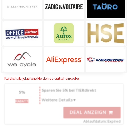
Kürzlich abgelaufene Helden.de Gutscheincodes
Sparen Sie 5% bei TIERdirekt
5%
Weitere Details
RABATT
DEAL ANZEIGN
Ablaufdatum: Expired