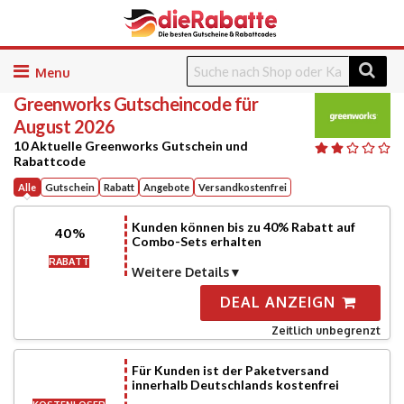
Skip
to
Greenworks
Gutscheincode für
content
August 2026
10 Aktuelle Greenworks Gutschein und
Rabattcode
Alle
Gutschein
Rabatt
Angebote
Versandkostenfrei
Kunden können bis zu 40% Rabatt auf
40%
Combo-Sets erhalten
RABATT
Weitere Details
DEAL ANZEIGN
Zeitlich unbegrenzt
Für Kunden ist der Paketversand
innerhalb Deutschlands kostenfrei