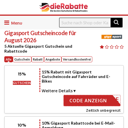
Skip
to
Gigasport
Gutscheincode für
content
August 2026
5 Aktuelle Gigasport Gutschein und
Rabattcode
Alle
Gutschein
Rabatt
Angebote
Versandkostenfrei
15% Rabatt mit Gigasport
15%
Gutscheincode auf Fahrräder und E-
Bikes
GUTSCHEIN
Weitere Details
5PLCBIKE
CODE ANZEIGN
Zeitlich unbegrenzt
10% Gigasport Rabattcode bei E-Mail-
10%
Anmeldung