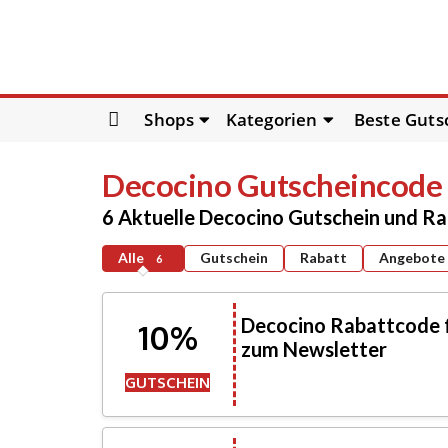
Skip
Shops
Kategorien
Beste Guts
to
content
Decocino
Gutscheincode 
6 Aktuelle Decocino Gutschein und R
Alle
Gutschein
Rabatt
Angebote
6
Decocino Rabattcode 
10%
zum Newsletter
GUTSCHEIN