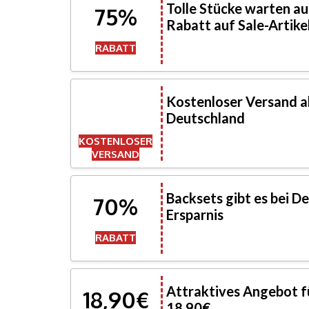
Tolle Stücke warten au
75%
Rabatt auf Sale-Artike
RABATT
Kostenloser Versand ab
Deutschland
KOSTENLOSER
VERSAND
Backsets gibt es bei D
70%
Ersparnis
RABATT
Attraktives Angebot f
18,90€
18,90€