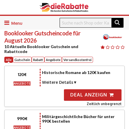
Skip
to
Booklooker
Gutscheincode für
content
August 2026
10 Aktuelle Booklooker Gutschein und
Rabattcode
Alle
Gutschein
Rabatt
Angebote
Versandkostenfrei
Historische Romane ab 120€ kaufen
120€
Weitere Details
ANGEBOTE
DEAL ANZEIGN
Zeitlich unbegrenzt
Militärgeschichtliche Bücher für unter
990€
990€ bestellen
ANGEBOTE