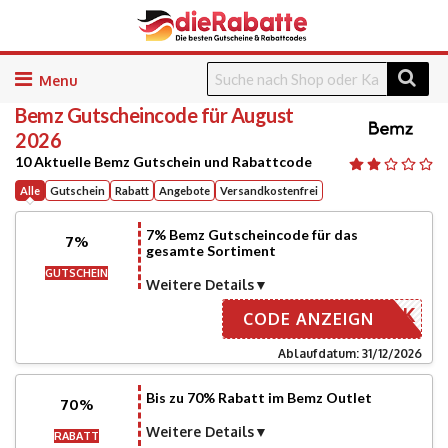
Skip
to
Bemz
Gutscheincode für August
content
2026
10 Aktuelle Bemz Gutschein und Rabattcode
Alle
Gutschein
Rabatt
Angebote
Versandkostenfrei
7% Bemz Gutscheincode für das
7%
gesamte Sortiment
GUTSCHEIN
Weitere Details
DETBNMJK
CODE ANZEIGN
Ablaufdatum: 31/12/2026
Bis zu 70% Rabatt im Bemz Outlet
70%
Weitere Details
RABATT