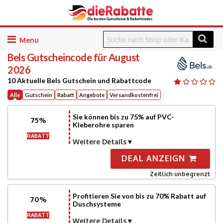
Skip
to
Bels
Gutscheincode für August
content
2026
10 Aktuelle Bels Gutschein und Rabattcode
Alle
Gutschein
Rabatt
Angebote
Versandkostenfrei
Sie können bis zu 75% auf PVC-
75%
Kleberohre sparen
RABATT
Weitere Details
DEAL ANZEIGN
Zeitlich unbegrenzt
Profitieren Sie von bis zu 70% Rabatt auf
70%
Duschsysteme
RABATT
Weitere Details